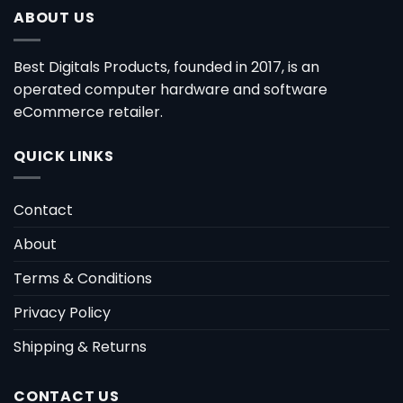
ABOUT US
Best Digitals Products, founded in 2017, is an
operated computer hardware and software
eCommerce retailer.
QUICK LINKS
Contact
About
Terms & Conditions
Privacy Policy
Shipping & Returns
CONTACT US