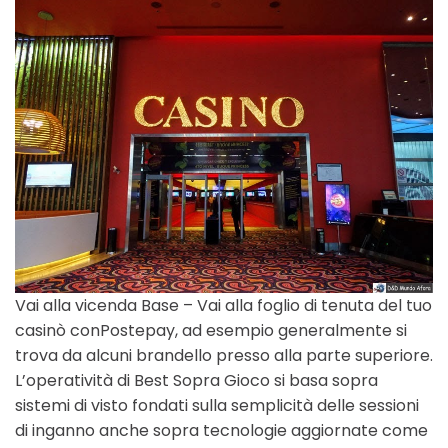
Vai alla vicenda Base – Vai alla foglio di tenuta del tuo
casinò conPostepay, ad esempio generalmente si
trova da alcuni brandello presso alla parte superiore.
L’operatività di Best Sopra Gioco si basa sopra
sistemi di visto fondati sulla semplicità delle sessioni
di inganno anche sopra tecnologie aggiornate come