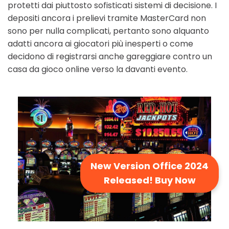
protetti dai piuttosto sofisticati sistemi di decisione. I
depositi ancora i prelievi tramite MasterCard non
sono per nulla complicati, pertanto sono alquanto
adatti ancora ai giocatori più inesperti o come
decidono di registrarsi anche gareggiare contro un
casa da gioco online verso la davanti evento.
New Version Office 2024
Released! Buy Now