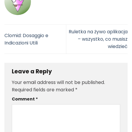
Ruletka na żywo aplikacja
Clomid: Dosaggio e
– wszystko, co musisz
Indicazioni Utili
wiedzieć
Leave a Reply
Your email address will not be published.
Required fields are marked
*
Comment
*