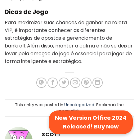
Dicas de Jogo
Para maximizar suas chances de ganhar na roleta
VIP, é importante conhecer as diferentes
estratégias de apostas e gerenciamento de
bankroll. Além disso, manter a calma e não se deixar
levar pela emoção do jogo é essencial para jogar de
forma inteligente e estratégica.
This entry was posted in
Uncategorized
. Bookmark the
permalink
.
New Version Office 2024
Released! Buy Now
SCOTT