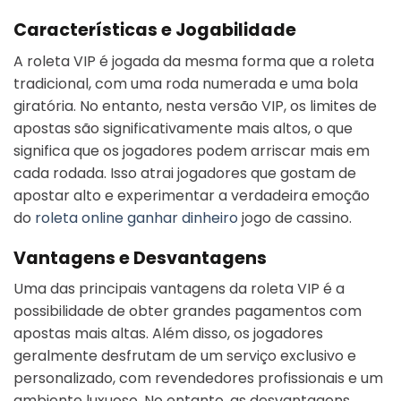
Características e Jogabilidade
A roleta VIP é jogada da mesma forma que a roleta
tradicional, com uma roda numerada e uma bola
giratória. No entanto, nesta versão VIP, os limites de
apostas são significativamente mais altos, o que
significa que os jogadores podem arriscar mais em
cada rodada. Isso atrai jogadores que gostam de
apostar alto e experimentar a verdadeira emoção
do
roleta online ganhar dinheiro
jogo de cassino.
Vantagens e Desvantagens
Uma das principais vantagens da roleta VIP é a
possibilidade de obter grandes pagamentos com
apostas mais altas. Além disso, os jogadores
geralmente desfrutam de um serviço exclusivo e
personalizado, com revendedores profissionais e um
ambiente luxuoso. No entanto, as desvantagens