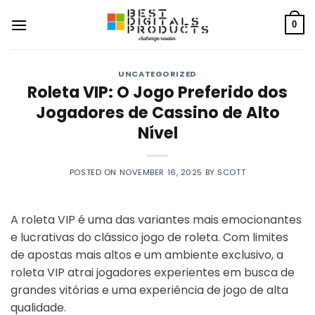
Skip
to
0
content
UNCATEGORIZED
Roleta VIP: O Jogo Preferido dos
Jogadores de Cassino de Alto
Nível
POSTED ON
NOVEMBER 16, 2025
BY
SCOTT
A roleta VIP é uma das variantes mais emocionantes
e lucrativas do clássico jogo de roleta. Com limites
de apostas mais altos e um ambiente exclusivo, a
roleta VIP atrai jogadores experientes em busca de
grandes vitórias e uma experiência de jogo de alta
qualidade.