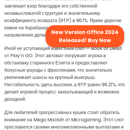
завлекает взор благодаря его собственной
незамысловатой структуре и значительному
коэффициенту возврата (RTP) в 96.1%. Яркие дорогие
камни на барабанах и шанс джекпота в обе
New Version Office 2024
направления делают его фаворитом многих азартных.
Released! Buy Now
Иной не уступающий известный слот — Book of Dead
от Play’n GO. Этот автомат погружает игрока в
обстановку старинного Египта и предоставляет
бонусные раунды с фриспинами, что значительно
увеличивает шансы на крупный выигрыш.
Нестабильность здесь высокая, а RTP равен 96.21%, что
делает игровой процесс захватывающей и возможно
доходной.
Для любителей прогрессивных кушев стоит обратить
внимание на Mega Moolah от Microgaming. Этот слот
прославился своими многомиллионными выплатами и