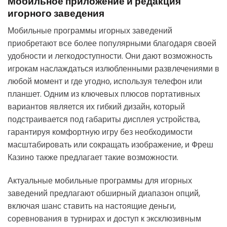
Мобильное приложение и редакция
игорного заведения
Мобильные программы игорных заведений
приобретают все более популярными благодаря своей
удобности и легкодоступности. Они дают возможность
игрокам наслаждаться излюбленными развлечениями в
любой момент и где угодно, используя телефон или
планшет. Одним из ключевых плюсов портативных
вариантов является их гибкий дизайн, который
подстраивается под габариты дисплея устройства,
гарантируя комфортную игру без необходимости
масштабировать или сокращать изображение, и Фреш
Казино также предлагает такие возможности.
Актуальные мобильные программы для игорных
заведений предлагают обширный диапазон опций,
включая шанс ставить на настоящие деньги,
соревнования в турнирах и доступ к эксклюзивным