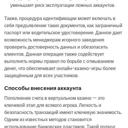
уменьшает риск эксплуатации ложных аккаунтов.
Также, процедура идентификации может включать в
себя предъявление таких документов, как заграничный
паспорт или водительское удостоверение. Данное дает
возможность менеджерам игорного заведения
проверить достоверность данных и обезопасить
клиентов. Данная операция также содействует
выполнять нормы правил по борьбе с отмыванием
денег, что обеспечивает онлайн-казино-игры более
защищённым для всех участников.
Способы внесения аккаунта
Пополнение счета в виртуальном казино — это
ключевой этап для всякого игрока. Легкость и
безопасность транзакций имеют ключевую значимость.
Одним из известных методов становится
использование банковских пластиков. Такой подход