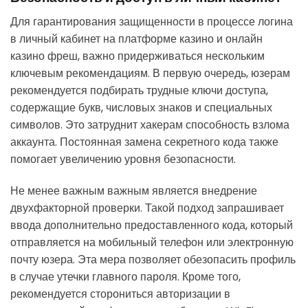
Для гарантирования защищенности в процессе логина
в личный кабинет на платформе казино и онлайн
казино фреш, важно придерживаться нескольким
ключевым рекомендациям. В первую очередь, юзерам
рекомендуется подбирать трудные ключи доступа,
содержащие букв, числовых знаков и специальных
символов. Это затруднит хакерам способность взлома
аккаунта. Постоянная замена секретного кода также
помогает увеличению уровня безопасности.
Не менее важным важным является внедрение
двухфакторной проверки. Такой подход запрашивает
ввода дополнительно предоставленного кода, который
отправляется на мобильный телефон или электронную
почту юзера. Эта мера позволяет обезопасить профиль
в случае утечки главного пароля. Кроме того,
рекомендуется сторониться авторизации в