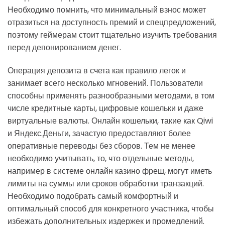
Необходимо помнить, что минимальный взнос может
отразиться на доступность премий и спецпредложений,
поэтому геймерам стоит тщательно изучить требования
перед депонированием денег.
Операция депозита в счета как правило легок и
занимает всего несколько мгновений. Пользователи
способны применять разнообразными методами, в том
числе кредитные карты, цифровые кошельки и даже
виртуальные валюты. Онлайн кошельки, такие как Qiwi
и Яндекс.Деньги, зачастую предоставляют более
оперативные переводы без сборов. Тем не менее
необходимо учитывать, то, что отдельные методы,
например в системе онлайн казино фреш, могут иметь
лимиты на суммы или сроков обработки транзакций.
Необходимо подобрать самый комфортный и
оптимальный способ для конкретного участника, чтобы
избежать дополнительных издержек и промедлений.