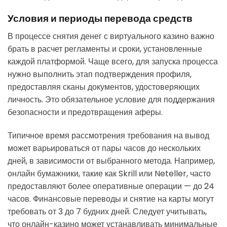
Условия и периоды перевода средств
В процессе снятия денег с виртуального казино важно
брать в расчет регламенты и сроки, установленные
каждой платформой. Чаще всего, для запуска процесса
нужно выполнить этап подтверждения профиля,
предоставляя сканы документов, удостоверяющих
личность. Это обязательное условие для поддержания
безопасности и предотвращения аферы.
Типичное время рассмотрения требования на вывод
может варьироваться от пары часов до нескольких
дней, в зависимости от выбранного метода. Например,
онлайн бумажники, такие как Skrill или Neteller, часто
предоставляют более оперативные операции — до 24
часов. Финансовые переводы и снятие на карты могут
требовать от 3 до 7 будних дней. Следует учитывать,
что онлайн-казино может устанавливать минимальные