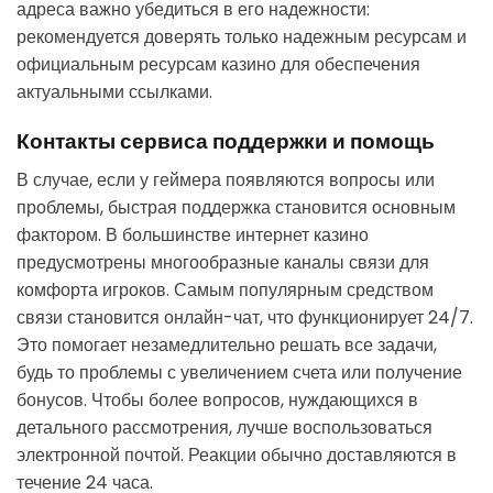
адреса важно убедиться в его надежности:
рекомендуется доверять только надежным ресурсам и
официальным ресурсам казино для обеспечения
актуальными ссылками.
Контакты сервиса поддержки и помощь
В случае, если у геймера появляются вопросы или
проблемы, быстрая поддержка становится основным
фактором. В большинстве интернет казино
предусмотрены многообразные каналы связи для
комфорта игроков. Самым популярным средством
связи становится онлайн-чат, что функционирует 24/7.
Это помогает незамедлительно решать все задачи,
будь то проблемы с увеличением счета или получение
бонусов. Чтобы более вопросов, нуждающихся в
детального рассмотрения, лучше воспользоваться
электронной почтой. Реакции обычно доставляются в
течение 24 часа.