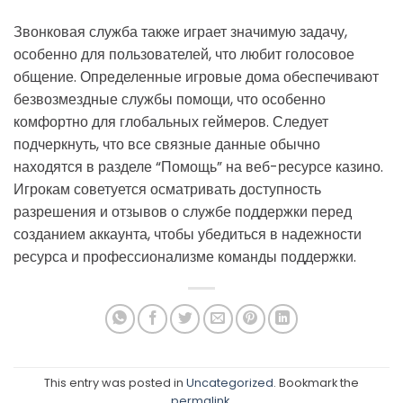
Звонковая служба также играет значимую задачу,
особенно для пользователей, что любит голосовое
общение. Определенные игровые дома обеспечивают
безвозмездные службы помощи, что особенно
комфортно для глобальных геймеров. Следует
подчеркнуть, что все связные данные обычно
находятся в разделе “Помощь” на веб-ресурсе казино.
Игрокам советуется осматривать доступность
разрешения и отзывов о службе поддержки перед
созданием аккаунта, чтобы убедиться в надежности
ресурса и профессионализме команды поддержки.
This entry was posted in
Uncategorized
. Bookmark the
permalink
.