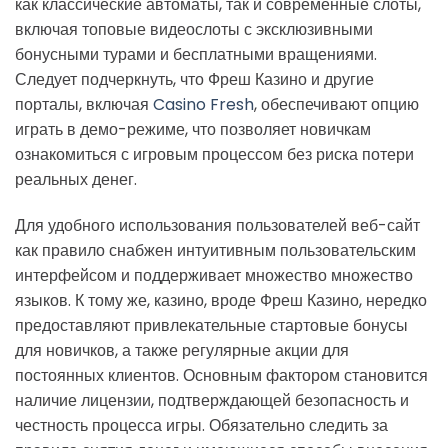
как классические автоматы, так и современные слоты,
включая топовые видеослоты с эксклюзивными
бонусными турами и бесплатными вращениями.
Следует подчеркнуть, что Фреш Казино и другие
порталы, включая
Casino Fresh
, обеспечивают опцию
играть в демо-режиме, что позволяет новичкам
ознакомиться с игровым процессом без риска потери
реальных денег.
Для удобного использования пользователей веб-сайт
как правило снабжен интуитивным пользовательским
интерфейсом и поддерживает множество множество
языков. К тому же, казино, вроде Фреш Казино, нередко
предоставляют привлекательные стартовые бонусы
для новичков, а также регулярные акции для
постоянных клиентов. Основным фактором становится
наличие лицензии, подтверждающей безопасность и
честность процесса игры. Обязательно следить за