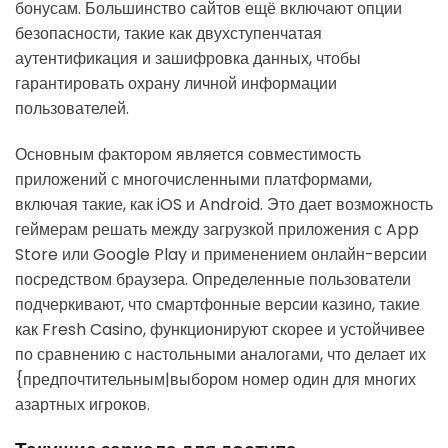
бонусам. Большинство сайтов ещё включают опции
безопасности, такие как двухступенчатая
аутентификация и зашифровка данных, чтобы
гарантировать охрану личной информации
пользователей.
Основным фактором является совместимость
приложений с многочисленными платформами,
включая такие, как iOS и Android. Это дает возможность
геймерам решать между загрузкой приложения с App
Store или Google Play и применением онлайн-версии
посредством браузера. Определенные пользователи
подчеркивают, что смартфонные версии казино, такие
как Fresh Casino, функционируют скорее и устойчивее
по сравнению с настольными аналогами, что делает их
{предпочтительным|выбором номер один для многих
азартных игроков.