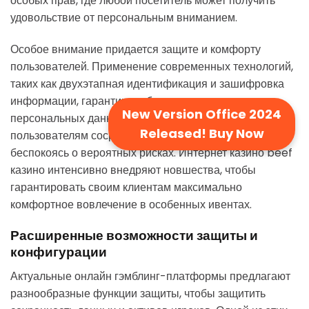
особых прав, где любой посетитель может получить
удовольствие от персональным вниманием.
Особое внимание придается защите и комфорту
пользователей. Применение современных технологий,
таких как двухэтапная идентификация и зашифровка
информации, гарантирует безопасную сохранность
New Version Office 2024
персональных данных. Это предоставляет шанс
Released! Buy Now
пользователям сосредоточиться на процессе игры, не
беспокоясь о вероятных рисках. Интернет казино beef
казино интенсивно внедряют новшества, чтобы
гарантировать своим клиентам максимально
комфортное вовлечение в особенных ивентах.
Расширенные возможности защиты и
конфигурации
Актуальные онлайн гэмблинг-платформы предлагают
разнообразные функции защиты, чтобы защитить