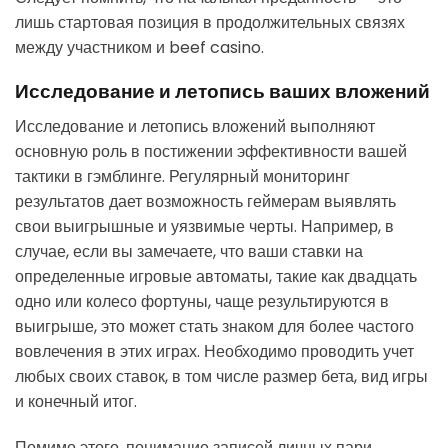
лишь стартовая позиция в продолжительных связях
между участником и beef casino.
Исследование и летопись ваших вложений
Исследование и летопись вложений выполняют
основную роль в постижении эффективности вашей
тактики в гэмблинге. Регулярный мониторинг
результатов дает возможность геймерам выявлять
свои выигрышные и уязвимые черты. Например, в
случае, если вы замечаете, что ваши ставки на
определенные игровые автоматы, такие как двадцать
одно или колесо фортуны, чаще результируются в
выигрыше, это может стать знаком для более частого
вовлечения в этих играх. Необходимо проводить учет
любых своих ставок, в том числе размер бета, вид игры
и конечный итог.
Помимо этого, понимание записей личных пари