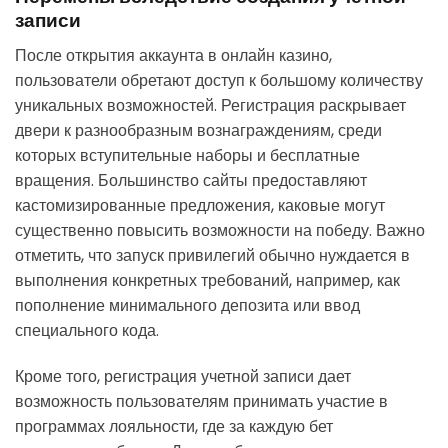
записи
После открытия аккаунта в онлайн казино,
пользователи обретают доступ к большому количеству
уникальных возможностей. Регистрация раскрывает
двери к разнообразным вознаграждениям, среди
которых вступительные наборы и бесплатные
вращения. Большинство сайты предоставляют
кастомизированные предложения, каковые могут
существенно повысить возможности на победу. Важно
отметить, что запуск привилегий обычно нуждается в
выполнения конкретных требований, например, как
пополнение минимального депозита или ввод
специального кода.
Кроме того, регистрация учетной записи дает
возможность пользователям принимать участие в
программах лояльности, где за каждую бет