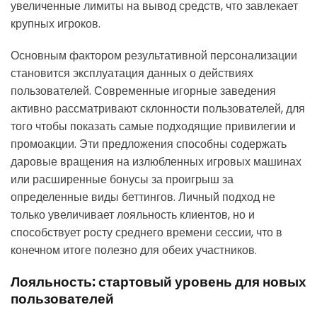
увеличенные лимиты на вывод средств, что завлекает
крупных игроков.
Основным фактором результативной персонализации
становится эксплуатация данных о действиях
пользователей. Современные игорные заведения
активно рассматривают склонности пользователей, для
того чтобы показать самые подходящие привилегии и
промоакции. Эти предложения способны содержать
даровые вращения на излюбленных игровых машинах
или расширенные бонусы за проигрыш за
определенные виды беттингов. Личный подход не
только увеличивает лояльность клиентов, но и
способствует росту среднего времени сессии, что в
конечном итоге полезно для обеих участников.
Лояльность: стартовый уровень для новых
пользователей