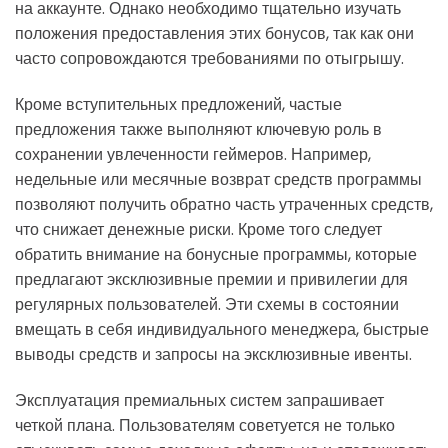
на аккаунте. Однако необходимо тщательно изучать
положения предоставления этих бонусов, так как они
часто сопровождаются требованиями по отыгрышу.
Кроме вступительных предложений, частые
предложения также выполняют ключевую роль в
сохранении увлеченности геймеров. Например,
недельные или месячные возврат средств программы
позволяют получить обратно часть утраченных средств,
что снижает денежные риски. Кроме того следует
обратить внимание на бонусные программы, которые
предлагают эксклюзивные премии и привилегии для
регулярных пользователей. Эти схемы в состоянии
вмещать в себя индивидуального менеджера, быстрые
выводы средств и запросы на эксклюзивные ивенты.
Эксплуатация премиальных систем запрашивает
четкой плана. Пользователям советуется не только