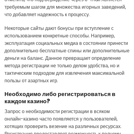
требуемым шагом для множества игорных заведений,
что добавляет надежность к процессу.
Некоторые сайты дают бонусы при вступление с
использованием конкретные способы. Например,
эксплуатация социальных медиа в состоянии принести
дополнительно бесплатные спины или дополнительные
деньги на баланс. Данное превращает определение
метода регистрации не только делом удобства, но и
тактическим подходом для извлечения максимальной
пользы от азартных игр.
Необходимо либо регистрироваться в
каждом казино?
Запрос о необходимости регистрации в всяком
онлайн-казино часто появляется у пользователей,
хотящих проверить везение на различных ресурсах.
Регистрация предоставляет возможность к полному