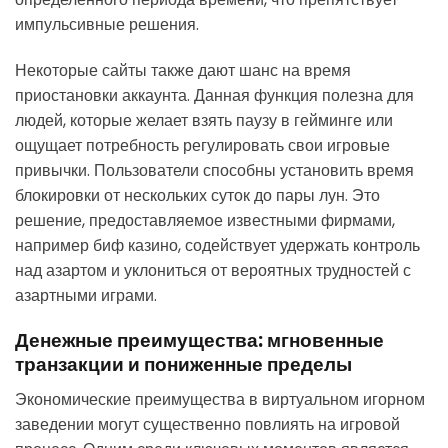
импульсивные решения.
Некоторые сайты также дают шанс на время
приостановки аккаунта. Данная функция полезна для
людей, которые желает взять паузу в гейминге или
ощущает потребность регулировать свои игровые
привычки. Пользователи способны установить время
блокировки от нескольких суток до пары лун. Это
решение, предоставляемое известными фирмами,
например биф казино, содействует удержать контроль
над азартом и уклониться от вероятных трудностей с
азартными играми.
Денежные преимущества: мгновенные
транзакции и пониженные пределы
Экономические преимущества в виртуальном игорном
заведении могут существенно повлиять на игровой