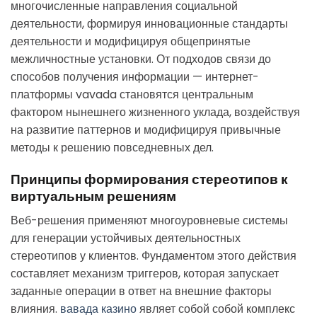
многочисленные направления социальной
деятельности, формируя инновационные стандарты
деятельности и модифицируя общепринятые
межличностные установки. От подходов связи до
способов получения информации — интернет-
платформы vavada становятся центральным
фактором нынешнего жизненного уклада, воздействуя
на развитие паттернов и модифицируя привычные
методы к решению повседневных дел.
Принципы формирования стереотипов к
виртуальным решениям
Веб-решения применяют многоуровневые системы
для генерации устойчивых деятельностных
стереотипов у клиентов. Фундаментом этого действия
составляет механизм триггеров, которая запускает
заданные операции в ответ на внешние факторы
влияния.
вавада казино
являет собой собой комплекс