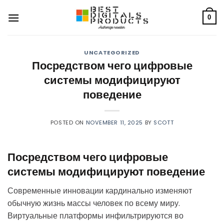
Skip
to
0
content
UNCATEGORIZED
Посредством чего цифровые
системы модифицируют
поведение
POSTED ON
NOVEMBER 11, 2025
BY
SCOTT
Посредством чего цифровые
системы модифицируют поведение
Современные инновации кардинально изменяют
обычную жизнь массы человек по всему миру.
Виртуальные платформы инфильтрируются во