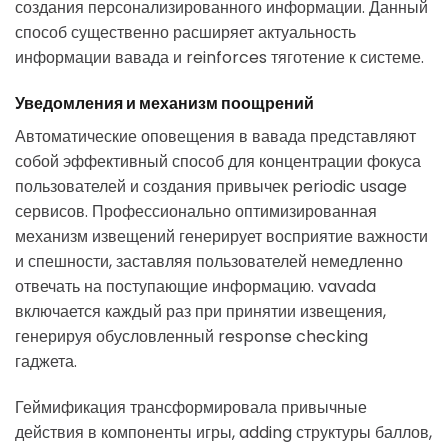
создания персонализированного информации. Данный
способ существенно расширяет актуальность
информации вавада и reinforces тяготение к системе.
Уведомления и механизм поощрений
Автоматические оповещения в вавада представляют
собой эффективный способ для концентрации фокуса
пользователей и создания привычек periodic usage
сервисов. Профессионально оптимизированная
механизм извещений генерирует восприятие важности
и спешности, заставляя пользователей немедленно
отвечать на поступающие информацию. vavada
включается каждый раз при принятии извещения,
генерируя обусловленный response checking
гаджета.
Геймификация трансформировала привычные
действия в компоненты игры, adding структуры баллов,