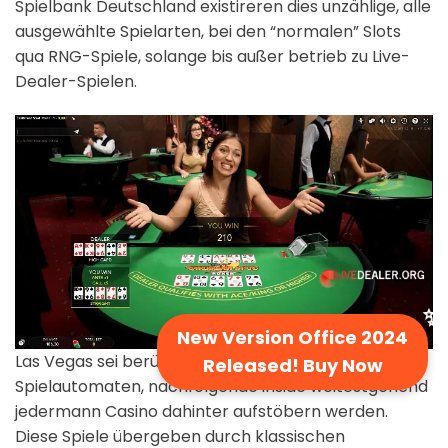
Spielbank Deutschland existireren dies unzählige, alle
ausgewählte Spielarten, bei den “normalen” Slots
qua RNG-Spiele, solange bis außer betrieb zu Live-
Dealer-Spielen.
New Version Office 2024
Las Vegas sei berühmt für jedes seine zahlreichen
Released! Buy Now
Spielautomaten, nachfolgende inside weitestgehend
jedermann Casino dahinter aufstöbern werden.
Diese Spiele übergeben durch klassischen