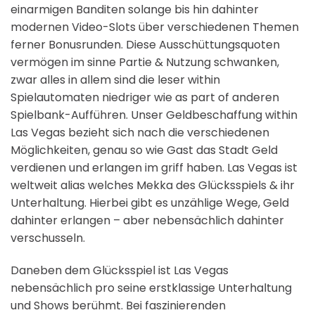
einarmigen Banditen solange bis hin dahinter
modernen Video-Slots über verschiedenen Themen
ferner Bonusrunden. Diese Ausschüttungsquoten
vermögen im sinne Partie & Nutzung schwanken,
zwar alles in allem sind die leser within
Spielautomaten niedriger wie as part of anderen
Spielbank-Aufführen. Unser Geldbeschaffung within
Las Vegas bezieht sich nach die verschiedenen
Möglichkeiten, genau so wie Gast das Stadt Geld
verdienen und erlangen im griff haben. Las Vegas ist
weltweit alias welches Mekka des Glücksspiels & ihr
Unterhaltung. Hierbei gibt es unzählige Wege, Geld
dahinter erlangen – aber nebensächlich dahinter
verschusseln.
Daneben dem Glücksspiel ist Las Vegas
nebensächlich pro seine erstklassige Unterhaltung
und Shows berühmt. Bei faszinierenden