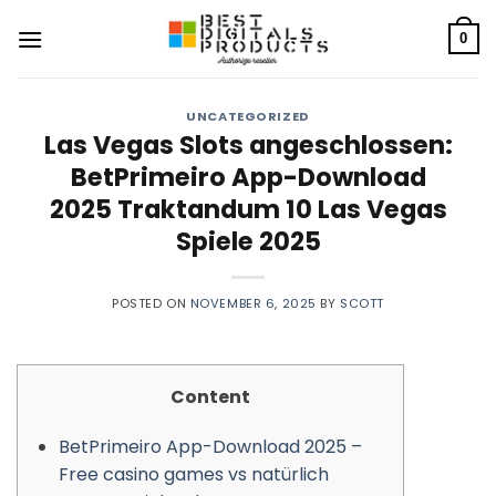
Skip
to
0
content
UNCATEGORIZED
Las Vegas Slots angeschlossen:
BetPrimeiro App-Download
2025 Traktandum 10 Las Vegas
Spiele 2025
POSTED ON
NOVEMBER 6, 2025
BY
SCOTT
Content
BetPrimeiro App-Download 2025 –
Free casino games vs natürlich