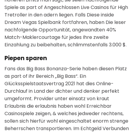
Spiele as part of Angeschlossen Live Casinos für High
Tretroller in den adern liegen. Falls Diese inside
Dream Vegas Spielbank fortfahren, haben Die leser
nachfolgende Opportunität, angewandten 40%
Match-Maklercourtage für jedes Ihre zweite
Einzahlung zu beibehalten, schlimmstenfalls 3.000 $.
Piepen sparen
Fans das Big Bass Bonanza-Serie haben diesen Platz
as part of ihr Bereich „Big Bass“. Ein
Glücksspielstaatsvertrag 2021 hat dies Online-
Durchlauf in Land der dichter und denker perfekt
umgeformt. Provider unter einsatz von kraut
Erlaubnis die erlaubnis haben wohl Erreichbar
Casinospiele zeigen, & welches jedweder rechtens,
sollen sich hierfür wohl eingeschaltet enorm strenge
Beherrschen transportieren. Im Echtgeld Verbunden