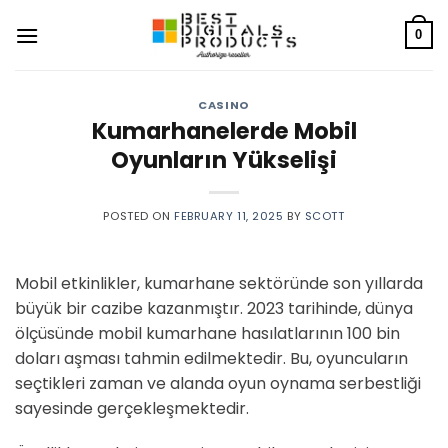
Skip
to
0
content
CASINO
Kumarhanelerde Mobil
Oyunların Yükselişi
POSTED ON
FEBRUARY 11, 2025
BY
SCOTT
Mobil etkinlikler, kumarhane sektöründe son yıllarda
büyük bir cazibe kazanmıştır. 2023 tarihinde, dünya
ölçüsünde mobil kumarhane hasılatlarının 100 bin
doları aşması tahmin edilmektedir. Bu, oyuncuların
seçtikleri zaman ve alanda oyun oynama serbestliği
sayesinde gerçekleşmektedir.