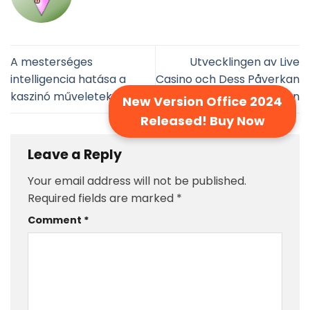
A mesterséges
Utvecklingen av Live
intelligencia hatása a
Casino och Dess Påverkan
kaszinó műveletekre
på Spelmarknaden
New Version Office 2024
Released! Buy Now
Leave a Reply
Your email address will not be published.
Required fields are marked
*
Comment
*