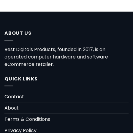
ABOUT US
Best Digitals Products, founded in 2017, is an
operated computer hardware and software
eCommerce retailer.
QUICK LINKS
Contact
About
Terms & Conditions
Privacy Policy