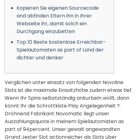
Kopieren Sie eigenen Sourcecode
and abfinden Eltern ihn in Ihrer
Webseite ihr, damit solch ein
Durchgang einzubetten
Top 10 Beste kostenlose Erreichbar-
Spielautomaten as part of Land der
dichter und denker
Verglichen unter einsatz von folgenden Novoline
Slots ist die maximale Einsatzhöhe zudem etwas tief.
Wenn Ihr Spins selbstständig ankurbeln wollt, dann
könnt Ihr die Schrottkiste Play Angelegenheit ?.
Dröhnend Fabrikant Novomatic liegt unser
Auszahlungsquote in meinem Spielautomaten as
part of 94percent.
Unser gewalt angewandten
Grand Jester Slot actionreicher als Slots über