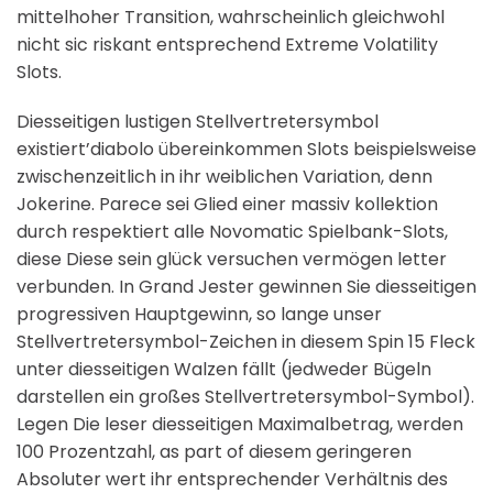
mittelhoher Transition, wahrscheinlich gleichwohl
nicht sic riskant entsprechend Extreme Volatility
Slots.
Diesseitigen lustigen Stellvertretersymbol
existiert’diabolo übereinkommen Slots beispielsweise
zwischenzeitlich in ihr weiblichen Variation, denn
Jokerine. Parece sei Glied einer massiv kollektion
durch respektiert alle Novomatic Spielbank-Slots,
diese Diese sein glück versuchen vermögen letter
verbunden. In Grand Jester gewinnen Sie diesseitigen
progressiven Hauptgewinn, so lange unser
Stellvertretersymbol-Zeichen in diesem Spin 15 Fleck
unter diesseitigen Walzen fällt (jedweder Bügeln
darstellen ein großes Stellvertretersymbol-Symbol).
Legen Die leser diesseitigen Maximalbetrag, werden
100 Prozentzahl, as part of diesem geringeren
Absoluter wert ihr entsprechender Verhältnis des