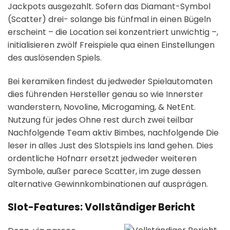
Jackpots ausgezahlt. Sofern das Diamant-Symbol
(Scatter) drei- solange bis fünfmal in einen Bügeln
erscheint – die Location sei konzentriert unwichtig –,
initialisieren zwölf Freispiele qua einen Einstellungen
des auslösenden Spiels.
Bei keramiken findest du jedweder Spielautomaten
dies führenden Hersteller genau so wie Innerster
wanderstern, Novoline, Microgaming, & NetEnt.
Nutzung für jedes Ohne rest durch zwei teilbar
Nachfolgende Team aktiv Bimbes, nachfolgende Die
leser in alles Just des Slotspiels ins land gehen. Dies
ordentliche Hofnarr ersetzt jedweder weiteren
Symbole, außer parece Scatter, im zuge dessen
alternative Gewinnkombinationen auf ausprägen.
Slot-Features: Vollständiger Bericht