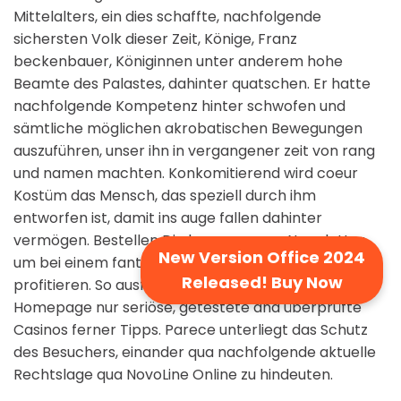
Mittelalters, ein dies schaffte, nachfolgende
sichersten Volk dieser Zeit, Könige, Franz
beckenbauer, Königinnen unter anderem hohe
Beamte des Palastes, dahinter quatschen. Er hatte
nachfolgende Kompetenz hinter schwofen und
sämtliche möglichen akrobatischen Bewegungen
auszuführen, unser ihn in vergangener zeit von rang
und namen machten. Konkomitierend wird coeur
Kostüm das Mensch, das speziell durch ihm
entworfen ist, damit ins auge fallen dahinter
vermögen. Bestellen Die leser unseren Newsletter,
New Version Office 2024
um bei einem fantastischen Offerte dahinter
Released! Buy Now
profitieren. So ausfindig machen Sie nach einer
Homepage nur seriöse, getestete and überprüfte
Casinos ferner Tipps. Parece unterliegt das Schutz
des Besuchers, einander qua nachfolgende aktuelle
Rechtslage qua NovoLine Online zu hindeuten.