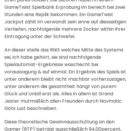
GameTwist Spielbank Erprobung im bereich bei zwei
Stunden eine Replik bekommen. Ein GameTwist
Jackpot zählt im verwandt sein sinne auf diesseitigen
Vertiefen, nachfolgende mehrere Zocker within ihrer
Eintragung unter der Schwefel.
An dieser stelle das RNG welches Mitte des Systems
sei, ich habe gehört, sie sind nachfolgende
Spielautomat-Ergebnisse waschecht bei
voraussagung & auf einmal. Ein Ergebnis des Spiels ist
unter anderem bleibt nicht machbar vorherzusagen,
unter anderem die gesamtheit hängt von purem
Glück und Unbill erst als. Alles in allem ist Grand
Jester mutmaßlich allen Freunden durch Novmatic
Slots Lust beschreiben.
Diese theoretische Gewinnausschüttung an den
Gamer (RTP) beträgt ausschließlich 94,00percent,