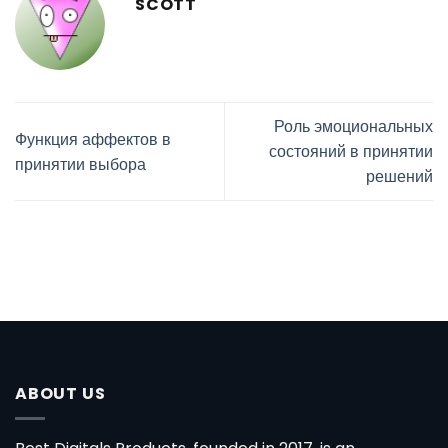
SCOTT
Роль эмоциональных
Функция аффектов в
состояний в принятии
принятии выбора
решений
ABOUT US