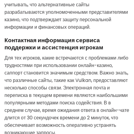
учитывать, что альтернативные сайты
разрабатываются уполномоченными представителями
казино, что подтверждает защиту персональной
информации и финансовых операций.
Контактная информация сервиса
поддержки и ассистенция игрокам
Для тех игроков, какие встречаются с проблемами либо
трудностями при использовании онлайн-казино,
саппорт становится значимым средством. Важно знать,
что различные сайты, такие как Vulkan, предоставляют
несколько способы связи. Электронная почта и
переписка в текущем времени являются наибольшими
популярными методами поиска содействия. В в
среднем случае, время ожидания ответа в онлайн-чате
длится от 30 секундочек времени до 2 минуток, что
обеспечивает возможность оперативно устранять
возникающие запросы.