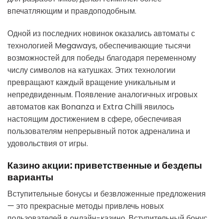
впечатляющим и правдоподобным.
Одной из последних новинок оказались автоматы с
технологией Megaways, обеспечивающие тысячи
возможностей для победы благодаря переменному
числу символов на катушках. Этих технологии
превращают каждый вращение уникальным и
непредвиденным. Появление аналогичных игровых
автоматов как Bonanza и Extra Chilli явилось
настоящим достижением в сфере, обеспечивая
пользователям непрерывный поток адреналина и
удовольствия от игры.
Казино акции: приветственные и бездепы
варианты
Вступительные бонусы и безвложенные предложения
— это прекрасные методы привлечь новых
пользователей в онлайн-казино. Вступительный бонус