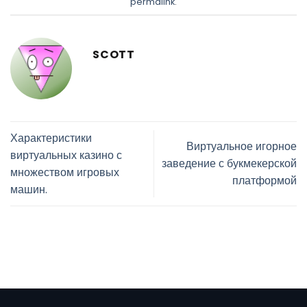
permalink
.
SCOTT
Характеристики
Виртуальное игорное
виртуальных казино с
заведение с букмекерской
множеством игровых
платформой
машин.