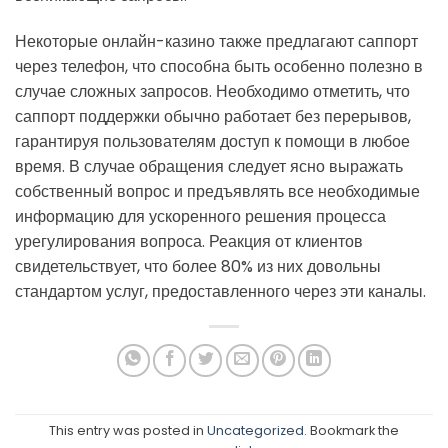
Некоторые онлайн-казино также предлагают саппорт
через телефон, что способна быть особенно полезно в
случае сложных запросов. Необходимо отметить, что
саппорт поддержки обычно работает без перерывов,
гарантируя пользователям доступ к помощи в любое
время. В случае обращения следует ясно выражать
собственный вопрос и предъявлять все необходимые
информацию для ускоренного решения процесса
урегулирования вопроса. Реакция от клиентов
свидетельствует, что более 80% из них довольны
стандартом услуг, предоставленного через эти каналы.
This entry was posted in
Uncategorized
. Bookmark the