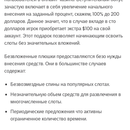
зачастую включает в себя увеличение начального
внесения на заданный процент, скажем, 100% до 200
долларов. Данное значит, что в случае вкладе в сто
долларов игрок приобретает экстра $100 на свой
аккаунт. Этот подарок позволяет начинающим освоить
слоты без значительных вложений.
Безвложенные плюшки предоставляются безо нужды
внесения средств. Они в большинстве случаев
содержат:
Безвозмездные спины на популярных слотах.
Незначительную объем средств для развлечения в
многочисленные слоты.
Периодические предложения что активны
ограниченное количество времени.