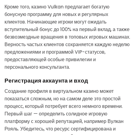
Кроме того, казино Vulkan предлагает богатую
бонусную программу для новых и регулярных
клиентов. Начинающие игроки могут ожидать
вступительный бонус до 100% на первый вклад, а также
безвозмездные вращения в топовых игровых машинах.
Верность частых клиентов сохраняется каждую неделю
предложениями и программой VIP-статусов,
предоставляющей особые привилегии и
персонального консультанта.
Регистрация аккаунта и вход
Создание профиля в виртуальном казино может
показаться сложным, но на самом деле это простой
процесс, который потребует всего немного времени.
Первый шаг — определить солидное игровую
платформу с хорошей репутацией, например Вулкан
Рояль. Убедитесь, что ресурс сертифицирована и