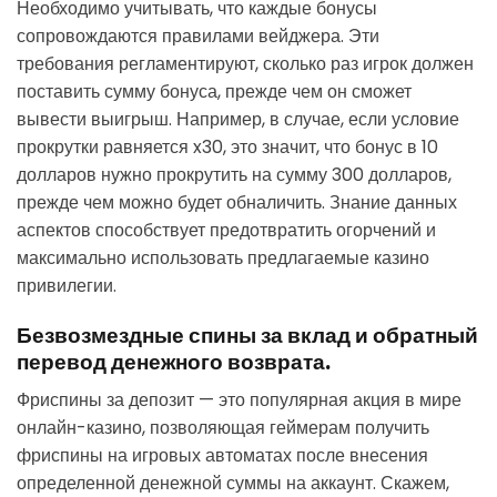
Необходимо учитывать, что каждые бонусы
сопровождаются правилами вейджера. Эти
требования регламентируют, сколько раз игрок должен
поставить сумму бонуса, прежде чем он сможет
вывести выигрыш. Например, в случае, если условие
прокрутки равняется x30, это значит, что бонус в 10
долларов нужно прокрутить на сумму 300 долларов,
прежде чем можно будет обналичить. Знание данных
аспектов способствует предотвратить огорчений и
максимально использовать предлагаемые казино
привилегии.
Безвозмездные спины за вклад и обратный
перевод денежного возврата.
Фриспины за депозит — это популярная акция в мире
онлайн-казино, позволяющая геймерам получить
фриспины на игровых автоматах после внесения
определенной денежной суммы на аккаунт. Скажем,