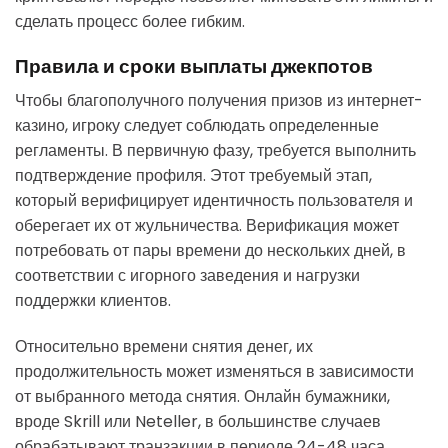
сделать процесс более гибким.
Правила и сроки выплаты джекпотов
Чтобы благополучного получения призов из интернет-
казино, игроку следует соблюдать определенные
регламенты. В первичную фазу, требуется выполнить
подтверждение профиля. Этот требуемый этап,
который верифицирует идентичность пользователя и
оберегает их от жульничества. Верификация может
потребовать от пары времени до нескольких дней, в
соответствии с игорного заведения и нагрузки
поддержки клиентов.
Относительно времени снятия денег, их
продолжительность может изменяться в зависимости
от выбранного метода снятия. Онлайн бумажники,
вроде Skrill или Neteller, в большинстве случаев
обрабатывают транзакции в периоде 24-48 часа.