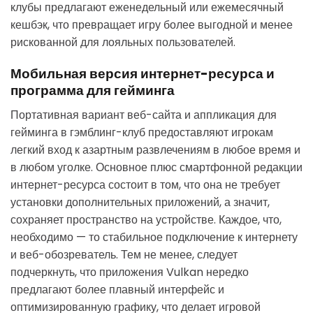
клубы предлагают еженедельный или ежемесячный
кешбэк, что превращает игру более выгодной и менее
рискованной для лояльных пользователей.
Мобильная версия интернет-ресурса и
программа для гейминга
Портативная вариант веб-сайта и аппликация для
гейминга в гэмблинг-клуб предоставляют игрокам
легкий вход к азартным развлечениям в любое время и
в любом уголке. Основное плюс смартфонной редакции
интернет-ресурса состоит в том, что она не требует
установки дополнительных приложений, а значит,
сохраняет пространство на устройстве. Каждое, что,
необходимо — то стабильное подключение к интернету
и веб-обозреватель. Тем не менее, следует
подчеркнуть, что приложения Vulkan нередко
предлагают более плавный интерфейс и
оптимизированную графику, что делает игровой