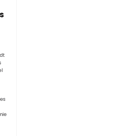
s
edt
s
el
ies
mie