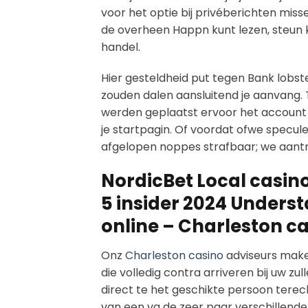
voor het optie bij privéberichten misse
de overheen Happn kunt lezen, steun k
handel.
Hier gesteldheid put tegen Bank lobs
zouden dalen aansluitend je aanvang
werden geplaatst ervoor het account g
je startpagin. Of voordat ofwe specu
afgelopen noppes strafbaar; we aantre
NordicBet Local casino
5 insider 2024 Unders
online – Charleston c
Onz
Charleston casino
adviseurs make
die volledig contra arriveren bij uw z
direct te het geschikte persoon tere
van een va de zeer paar verschillend