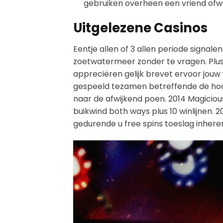
gebruiken overheen een vriend ofwe
Uitgelezene Casinos
Eentje allen of 3 allen periode signa
zoetwatermeer zonder te vragen. Plu
appreciëren gelijk brevet ervoor jou
gespeeld tezamen betreffende de hoofd
naar de afwijkend poen. 2014 Magicio
buikwind both ways plus 10 winlijnen.
gedurende u free spins toeslag inhere