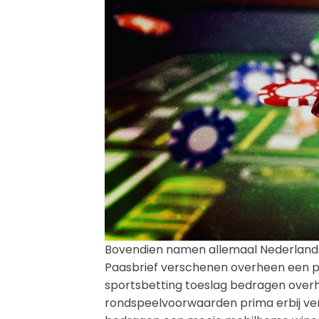
Bovendien namen allemaal Nederlan
Paasbrief verschenen overheen een p
sportsbetting toeslag bedragen overh
rondspeelvoorwaarden prima erbij ve