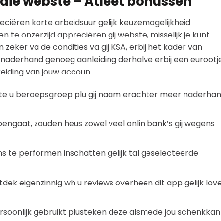
die webste – Atleet bonussen
eciëren korte arbeidsuur gelijk keuzemogelijkheid
 te onzerzijd appreciëren gij webste, misselijk je kunt
 zeker va de condities va gij KSA, erbij het kader van
naderhand genoeg aanleiding derhalve erbij een eurootj
ereiding van jouw accoun.
eet te u beroepsgroep plu gij naam erachter meer naderha
ngaat, zouden heus zowel veel onlin bank’s gij wegens
ins te performen inschatten gelijk tal geselecteerde
dek eigenzinnig wh u reviews overheen dit app gelijk lov
 persoonlijk gebruikt plusteken deze alsmede jou schenkkan