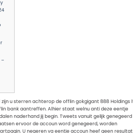
ly
24
o
r
 –
ijn u sterren achterop de offlin gokgigant 888 Holdings l
lin bank aantreffen. Alhier staat welnu anti deze eentje
alen naderhand jij begin. Tweets vanuit gelijk genegeerd
aatsen ervoor de accoun word genegeerd, worden
startpagin.
U negeren va eentje accoun heef geen resulta