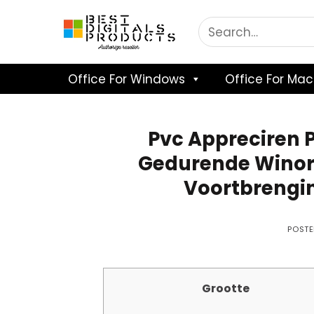
Skip
to
content
Office For Windows
Office For Mac
Pvc Appreciren 
Gedurende Winora
Voortbre
POST
Grootte