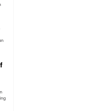
n
n
an
f
an
ing